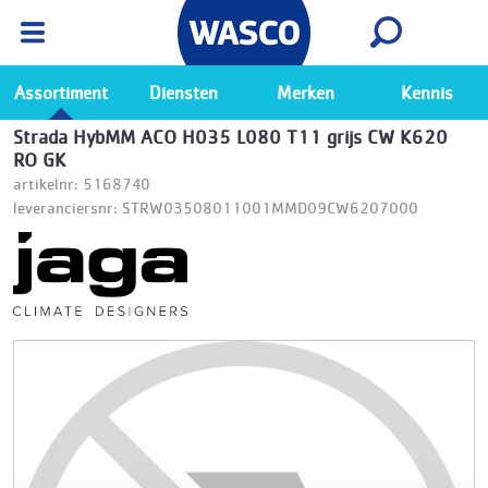
Wasco App
Bekijk
Ga naar de Wasco app
Assortiment
Diensten
Merken
Kennis
Strada HybMM ACO H035 L080 T11 grijs CW K620
RO GK
artikelnr: 5168740
leveranciersnr: STRW03508011001MMD09CW6207000