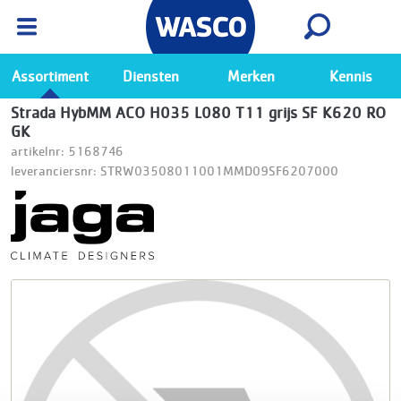
Wasco App
Bekijk
Ga naar de Wasco app
Assortiment
Diensten
Merken
Kennis
Strada HybMM ACO H035 L080 T11 grijs SF K620 RO
GK
artikelnr: 5168746
leveranciersnr: STRW03508011001MMD09SF6207000