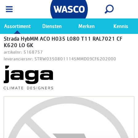
Wasco App
Bekijk
Ga naar de Wasco app
Assortiment
Diensten
Merken
Kennis
Strada HybMM ACO H035 L080 T11 RAL7021 CF
K620 LO GK
artikelnr: 5168757
leveranciersnr: STRW03508011145MMD09CF6202000