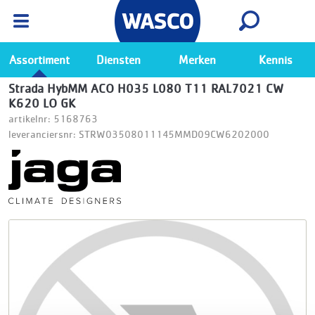
Wasco App
Bekijk
Ga naar de Wasco app
Assortiment
Diensten
Merken
Kennis
Strada HybMM ACO H035 L080 T11 RAL7021 CW
K620 LO GK
artikelnr: 5168763
leveranciersnr: STRW03508011145MMD09CW6202000