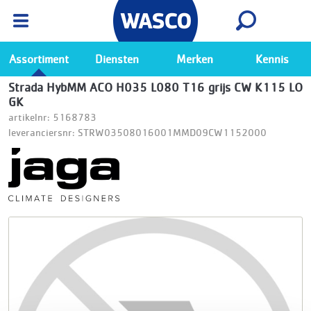
Wasco App
Bekijk
Ga naar de Wasco app
Assortiment
Diensten
Merken
Kennis
Strada HybMM ACO H035 L080 T16 grijs CW K115 LO
GK
artikelnr: 5168783
leveranciersnr: STRW03508016001MMD09CW1152000