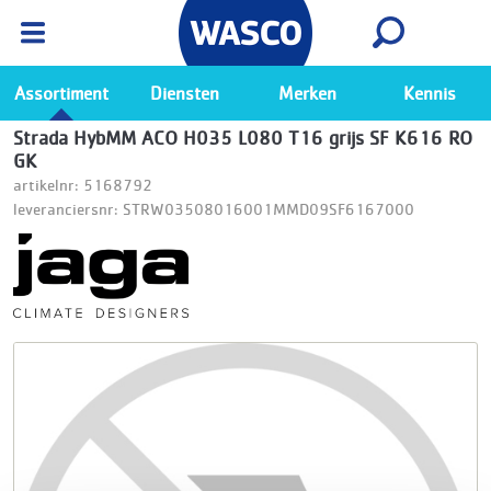
Wasco App
Bekijk
Ga naar de Wasco app
Assortiment
Diensten
Merken
Kennis
Strada HybMM ACO H035 L080 T16 grijs SF K616 RO
GK
artikelnr: 5168792
leveranciersnr: STRW03508016001MMD09SF6167000