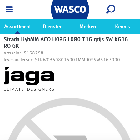
Wasco App
Bekijk
Ga naar de Wasco app
Assortiment
Diensten
Merken
Kennis
Strada HybMM ACO H035 L080 T16 grijs SW K616
RO GK
artikelnr: 5168798
leveranciersnr: STRW03508016001MMD09SW6167000