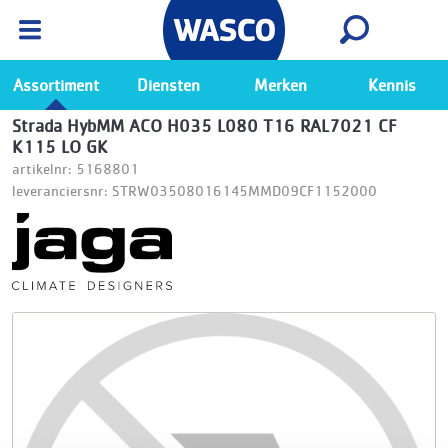
Wasco App
Bekijk
Ga naar de Wasco app
Assortiment
Diensten
Merken
Kennis
Strada HybMM ACO H035 L080 T16 RAL7021 CF
K115 LO GK
artikelnr: 5168801
leveranciersnr: STRW03508016145MMD09CF1152000