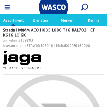
Wasco App
Bekijk
Ga naar de Wasco app
Assortiment
Diensten
Merken
Kennis
Strada HybMM ACO H035 L080 T16 RAL7021 CF
K616 LO GK
artikelnr: 5168803
leveranciersnr: STRW03508016145MMD09CF6162000