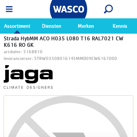
Wasco App
Bekijk
Ga naar de Wasco app
Assortiment
Diensten
Merken
Kennis
Strada HybMM ACO H035 L080 T16 RAL7021 CW
K616 RO GK
artikelnr: 5168810
leveranciersnr: STRW03508016145MMD09CW6167000