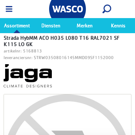
Wasco App
Bekijk
Ga naar de Wasco app
Assortiment
Diensten
Merken
Kennis
Strada HybMM ACO H035 L080 T16 RAL7021 SF
K115 LO GK
artikelnr: 5168813
leveranciersnr: STRW03508016145MMD09SF1152000