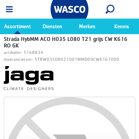
Wasco App
Bekijk
Ga naar de Wasco app
Assortiment
Diensten
Merken
Kennis
Strada HybMM ACO H035 L080 T21 grijs CW K616
RO GK
artikelnr: 5168834
leveranciersnr: STRW03508021001MMD09CW6167000