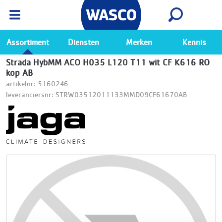
Wasco App
Bekijk
Ga naar de Wasco app
Assortiment
Diensten
Merken
Kennis
Strada HybMM ACO H035 L120 T11 wit CF K616 RO
kop AB
artikelnr: 5160246
leveranciersnr: STRW03512011133MMD09CF61670AB