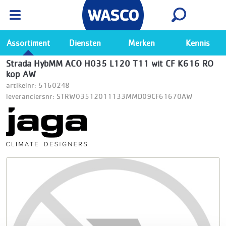
Wasco App
Bekijk
Ga naar de Wasco app
Assortiment
Diensten
Merken
Kennis
Strada HybMM ACO H035 L120 T11 wit CF K616 RO
kop AW
artikelnr: 5160248
leveranciersnr: STRW03512011133MMD09CF61670AW