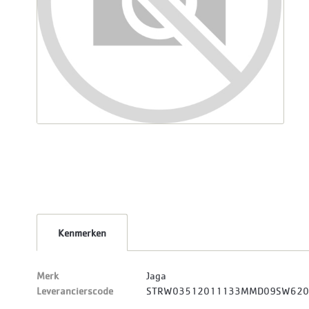
Kenmerken
Merk
Jaga
Leverancierscode
STRW03512011133MMD09SW62