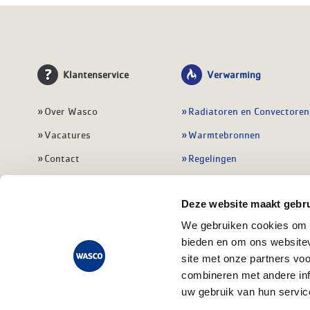
Klantenservice
Verwarming
Over Wasco
Radiatoren en Convectoren
Vacatures
Warmtebronnen
Contact
Regelingen
Wasco Nieuwsbrief
Vloerverwarming
Deze website maakt gebru
Vestigingen
Leidingwerk
We gebruiken cookies om c
Klant worden
Warmwatertoestellen
bieden en om ons websitev
Veelgestelde vragen
Alle verwarming
site met onze partners vo
combineren met andere inf
uw gebruik van hun servic