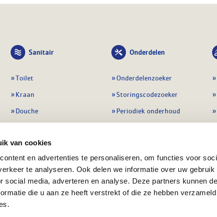
Sanitair
Onderdelen
Toilet
Onderdelenzoeker
Kraan
Storingscodezoeker
Douche
Periodiek onderhoud
Wastafel
Pompen
ik van cookies
Badmeubel
Regelapparatuur
ontent en advertenties te personaliseren, om functies voor soci
Afvoeren
Preventie & detectie
erkeer te analyseren. Ook delen we informatie over uw gebruik
Alle sanitair
Alle onderdelen
or social media, adverteren en analyse. Deze partners kunnen 
ormatie die u aan ze heeft verstrekt of die ze hebben verzameld
es.