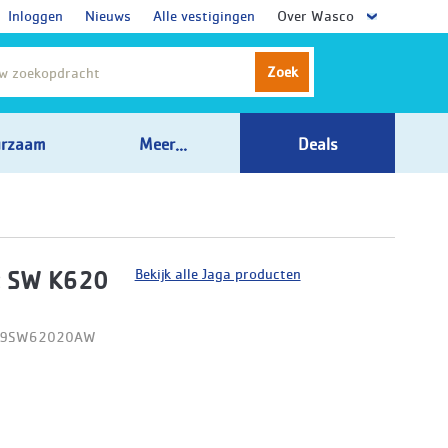
Inloggen
Nieuws
Alle vestigingen
Over Wasco
Zoek
rzaam
Meer...
Deals
Bekijk alle Jaga producten
t SW K620
D09SW62020AW