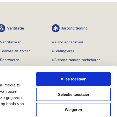
Ventilatie
Airconditioning
Ventilatoren
Airco apparatuur
Toevoer en afvoer
Leidingwerk
Doorvoeren
Airconditioning toebehoren
Balansventilatie WTW
Gereedschap en
meetapparatuur
Service & onderhoud
Alles toestaan
Service en onderhoud
al media te
Regelingen
 van onze
Regelapparatuur
Selectie toestaan
Alle ventilatie
deze gegevens
Alle koeling
 op basis van
Weigeren