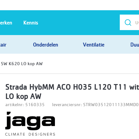
erken
Kennis
air
Onderdelen
Ventilatie
Duu
 SW K620 LO kop AW
Strada HybMM ACO H035 L120 T11 wi
LO kop AW
artikelnr: 5160335
leveranciersnr: STRW03512011133MM