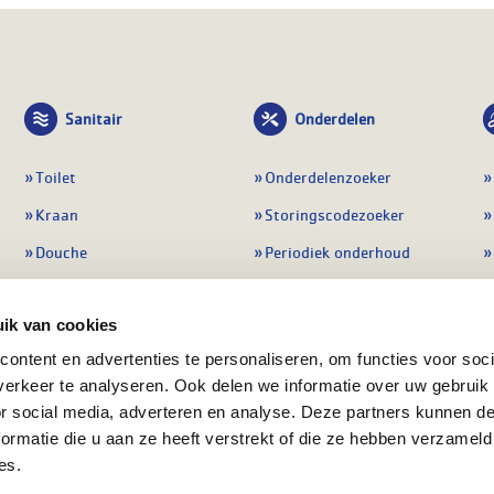
Sanitair
Onderdelen
Toilet
Onderdelenzoeker
Kraan
Storingscodezoeker
Douche
Periodiek onderhoud
Wastafel
Pompen
ik van cookies
Badmeubel
Regelapparatuur
ontent en advertenties te personaliseren, om functies voor soci
Afvoeren
Preventie & detectie
erkeer te analyseren. Ook delen we informatie over uw gebruik
Alle sanitair
Alle onderdelen
or social media, adverteren en analyse. Deze partners kunnen 
ormatie die u aan ze heeft verstrekt of die ze hebben verzameld
es.