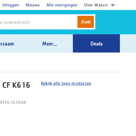
Inloggen
Nieuws
Alle vestigingen
Over Wasco
Zoek
rzaam
Meer...
Deals
Bekijk alle Jaga producten
 CF K616
09CF61620AB