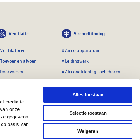
Ventilatie
Airconditioning
Ventilatoren
Airco apparatuur
Toevoer en afvoer
Leidingwerk
Doorvoeren
Airconditioning toebehoren
Balansventilatie WTW
Gereedschap en
meetapparatuur
Service & onderhoud
Alles toestaan
Service en onderhoud
al media te
Regelingen
 van onze
Regelapparatuur
Selectie toestaan
Alle ventilatie
deze gegevens
Alle koeling
 op basis van
Weigeren