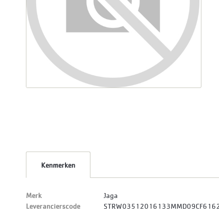
Kenmerken
Merk
Jaga
Leverancierscode
STRW03512016133MMD09CF616