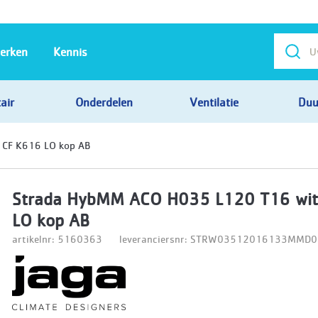
erken
Kennis
air
Onderdelen
Ventilatie
Duu
CF K616 LO kop AB
Strada HybMM ACO H035 L120 T16 wit
LO kop AB
artikelnr: 5160363
leveranciersnr: STRW03512016133MMD