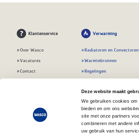
Klantenservice
Verwarming
Over Wasco
Radiatoren en Convectoren
Vacatures
Warmtebronnen
Contact
Regelingen
Wasco Nieuwsbrief
Vloerverwarming
Deze website maakt gebru
Vestigingen
Leidingwerk
We gebruiken cookies om c
Klant worden
Warmwatertoestellen
bieden en om ons websitev
Veelgestelde vragen
Alle verwarming
site met onze partners vo
combineren met andere inf
uw gebruik van hun servic