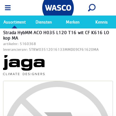
Wasco App
Bekijk
Ga naar de Wasco app
Assortiment
Diensten
Merken
Kennis
Strada HybMM ACO H035 L120 T16 wit CF K616 LO
kop MA
artikelnr: 5160368
leveranciersnr: STRW03512016133MMD09CF61620MA