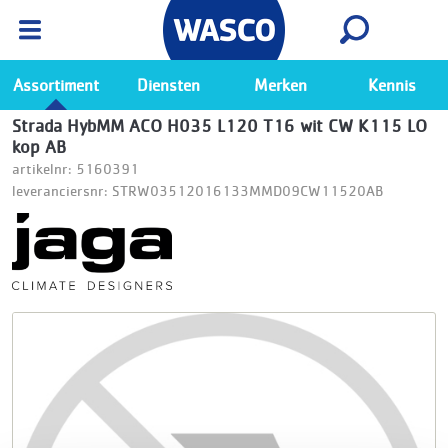
Wasco App
Bekijk
Ga naar de Wasco app
Assortiment
Diensten
Merken
Kennis
Strada HybMM ACO H035 L120 T16 wit CW K115 LO
kop AB
artikelnr: 5160391
leveranciersnr: STRW03512016133MMD09CW11520AB