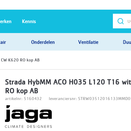
erken
Kennis
air
Onderdelen
Ventilatie
Duu
 CW K620 RO kop AB
Strada HybMM ACO H035 L120 T16 wi
RO kop AB
artikelnr: 5160432
leveranciersnr: STRW03512016133MMD