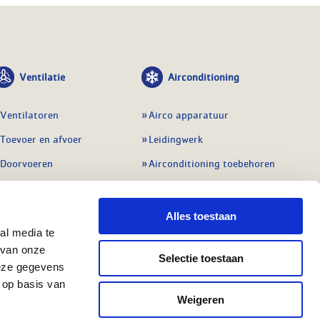
Ventilatie
Airconditioning
Ventilatoren
Airco apparatuur
Toevoer en afvoer
Leidingwerk
Doorvoeren
Airconditioning toebehoren
Balansventilatie WTW
Gereedschap en
meetapparatuur
Service & onderhoud
Alles toestaan
Service en onderhoud
al media te
Regelingen
 van onze
Regelapparatuur
Selectie toestaan
Alle ventilatie
deze gegevens
Alle koeling
 op basis van
Weigeren