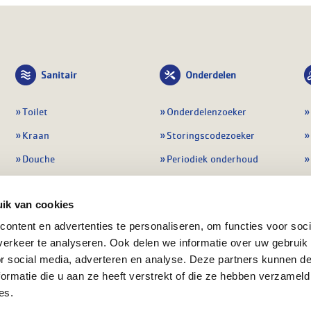
Sanitair
Onderdelen
Toilet
Onderdelenzoeker
Kraan
Storingscodezoeker
Douche
Periodiek onderhoud
Wastafel
Pompen
ik van cookies
Badmeubel
Regelapparatuur
ontent en advertenties te personaliseren, om functies voor soci
Afvoeren
Preventie & detectie
erkeer te analyseren. Ook delen we informatie over uw gebruik
Alle sanitair
Alle onderdelen
or social media, adverteren en analyse. Deze partners kunnen 
ormatie die u aan ze heeft verstrekt of die ze hebben verzameld
es.