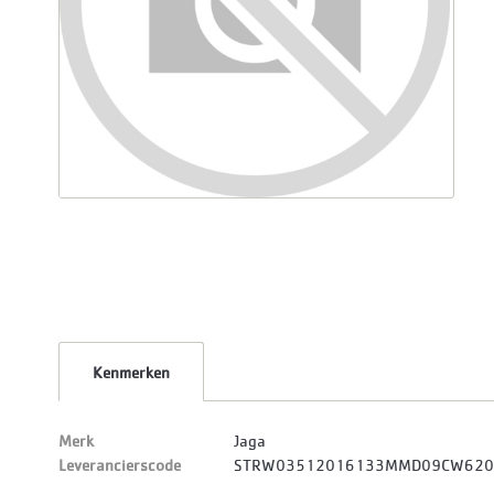
Kenmerken
Merk
Jaga
Leverancierscode
STRW03512016133MMD09CW620