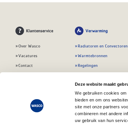
Klantenservice
Verwarming
Over Wasco
Radiatoren en Convectoren
Vacatures
Warmtebronnen
Contact
Regelingen
Wasco Nieuwsbrief
Vloerverwarming
Deze website maakt gebru
Vestigingen
Leidingwerk
We gebruiken cookies om c
Klant worden
Warmwatertoestellen
bieden en om ons websitev
Veelgestelde vragen
Alle verwarming
site met onze partners vo
combineren met andere inf
uw gebruik van hun servic