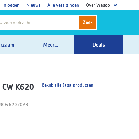
Inloggen
Nieuws
Alle vestigingen
Over Wasco
Zoek
rzaam
Meer...
Deals
Bekijk alle Jaga producten
t CW K620
09CW62070AB