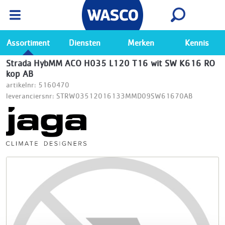
Wasco App
Bekijk
Ga naar de Wasco app
Assortiment
Diensten
Merken
Kennis
Strada HybMM ACO H035 L120 T16 wit SW K616 RO
kop AB
artikelnr: 5160470
leveranciersnr: STRW03512016133MMD09SW61670AB