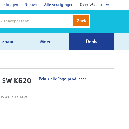
Inloggen
Nieuws
Alle vestigingen
Over Wasco
Zoek
rzaam
Meer...
Deals
Bekijk alle Jaga producten
t SW K620
D09SW62070AW