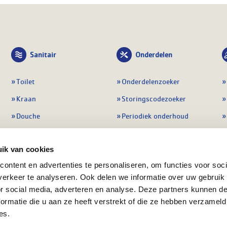
Sanitair
Onderdelen
Toilet
Onderdelenzoeker
Kraan
Storingscodezoeker
Douche
Periodiek onderhoud
Wastafel
Pompen
ik van cookies
Badmeubel
Regelapparatuur
ontent en advertenties te personaliseren, om functies voor soci
Afvoeren
Preventie & detectie
erkeer te analyseren. Ook delen we informatie over uw gebruik
Alle sanitair
Alle onderdelen
or social media, adverteren en analyse. Deze partners kunnen 
ormatie die u aan ze heeft verstrekt of die ze hebben verzameld
es.