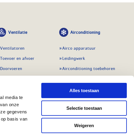
Ventilatie
Airconditioning
Ventilatoren
Airco apparatuur
Toevoer en afvoer
Leidingwerk
Doorvoeren
Airconditioning toebehoren
Balansventilatie WTW
Gereedschap en
meetapparatuur
Service & onderhoud
Alles toestaan
Service en onderhoud
al media te
Regelingen
 van onze
Regelapparatuur
Selectie toestaan
Alle ventilatie
deze gegevens
Alle koeling
 op basis van
Weigeren