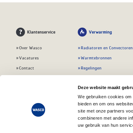
Klantenservice
Verwarming
Over Wasco
Radiatoren en Convectoren
Vacatures
Warmtebronnen
Contact
Regelingen
Wasco Nieuwsbrief
Vloerverwarming
Deze website maakt gebru
Vestigingen
Leidingwerk
We gebruiken cookies om c
Klant worden
Warmwatertoestellen
bieden en om ons websitev
Veelgestelde vragen
Alle verwarming
site met onze partners vo
combineren met andere inf
uw gebruik van hun servic