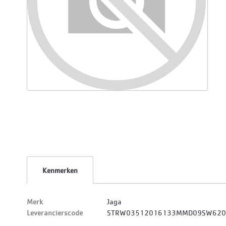
Kenmerken
Merk
Jaga
Leverancierscode
STRW03512016133MMD09SW62