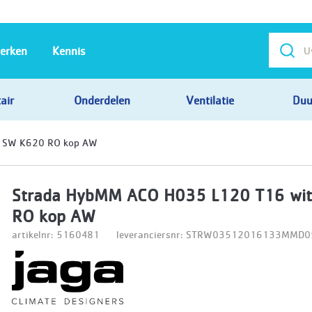
erken
Kennis
air
Onderdelen
Ventilatie
Duu
t SW K620 RO kop AW
Strada HybMM ACO H035 L120 T16 wi
RO kop AW
artikelnr: 5160481
leveranciersnr: STRW03512016133MM