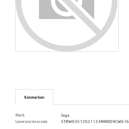
Kenmerken
Merk
Jaga
Leverancierscode
STRW03512021133MMD09CW61