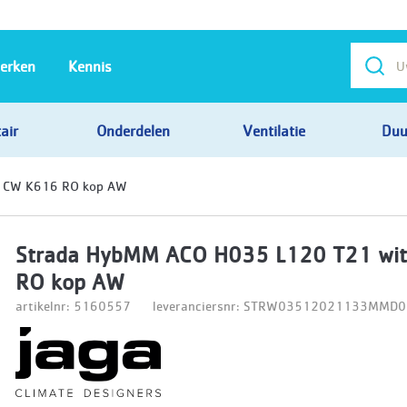
erken
Kennis
air
Onderdelen
Ventilatie
Duu
t CW K616 RO kop AW
Strada HybMM ACO H035 L120 T21 wi
RO kop AW
artikelnr: 5160557
leveranciersnr: STRW03512021133MM