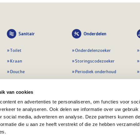
Sanitair
Onderdelen
Toilet
Onderdelenzoeker
Kraan
Storingscodezoeker
Douche
Periodiek onderhoud
Wastafel
Pompen
ik van cookies
Badmeubel
Regelapparatuur
ontent en advertenties te personaliseren, om functies voor soci
Afvoeren
Preventie & detectie
erkeer te analyseren. Ook delen we informatie over uw gebruik
Alle sanitair
Alle onderdelen
or social media, adverteren en analyse. Deze partners kunnen 
ormatie die u aan ze heeft verstrekt of die ze hebben verzameld
es.