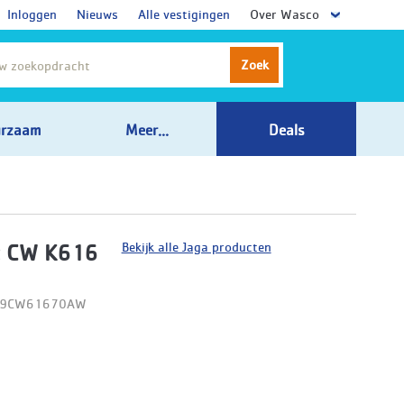
Inloggen
Nieuws
Alle vestigingen
Over Wasco
Zoek
rzaam
Meer...
Deals
Bekijk alle Jaga producten
t CW K616
D09CW61670AW