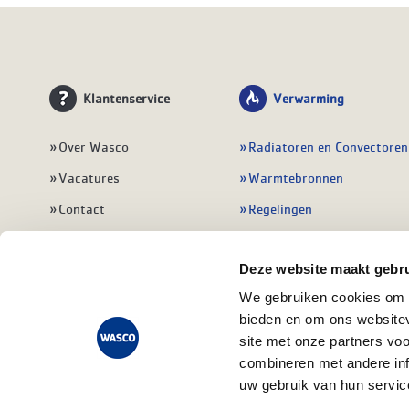
Klantenservice
Verwarming
Over Wasco
Radiatoren en Convectoren
Vacatures
Warmtebronnen
Contact
Regelingen
Wasco Nieuwsbrief
Vloerverwarming
Deze website maakt gebru
Vestigingen
Leidingwerk
We gebruiken cookies om c
Klant worden
Warmwatertoestellen
bieden en om ons websitev
Veelgestelde vragen
Alle verwarming
site met onze partners vo
combineren met andere inf
uw gebruik van hun servic