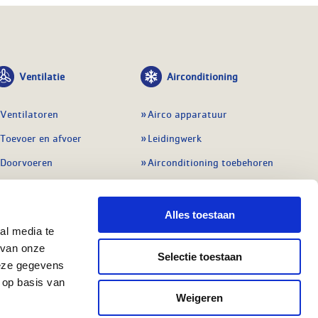
Ventilatie
Airconditioning
Ventilatoren
Airco apparatuur
Toevoer en afvoer
Leidingwerk
Doorvoeren
Airconditioning toebehoren
Balansventilatie WTW
Gereedschap en
meetapparatuur
Service & onderhoud
Alles toestaan
Service en onderhoud
al media te
Regelingen
 van onze
Regelapparatuur
Selectie toestaan
Alle ventilatie
deze gegevens
Alle koeling
 op basis van
Weigeren