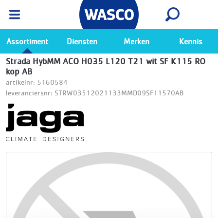
Wasco App
Bekijk
Ga naar de Wasco app
Assortiment
Diensten
Merken
Kennis
Strada HybMM ACO H035 L120 T21 wit SF K115 RO
kop AB
artikelnr: 5160584
leveranciersnr: STRW03512021133MMD09SF11570AB