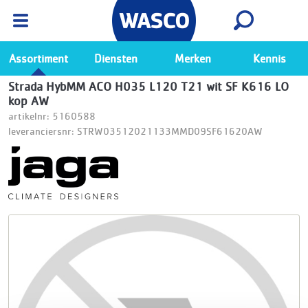
Wasco App
Bekijk
Ga naar de Wasco app
Assortiment
Diensten
Merken
Kennis
Strada HybMM ACO H035 L120 T21 wit SF K616 LO
kop AW
artikelnr: 5160588
leveranciersnr: STRW03512021133MMD09SF61620AW