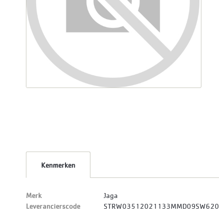
Kenmerken
Merk
Jaga
Leverancierscode
STRW03512021133MMD09SW62