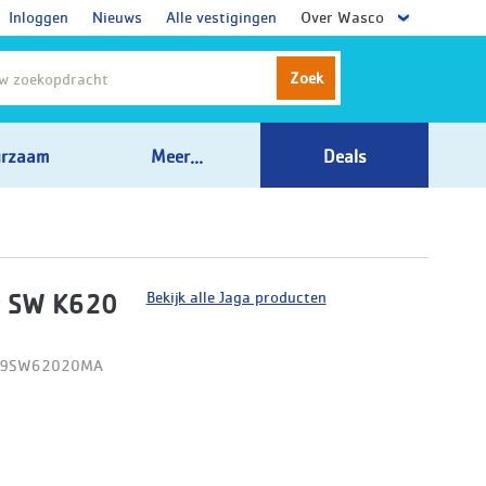
Inloggen
Nieuws
Alle vestigingen
Over Wasco
Zoek
rzaam
Meer...
Deals
Bekijk alle Jaga producten
t SW K620
D09SW62020MA