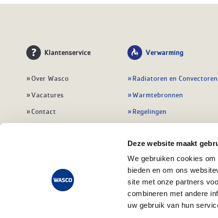
Klantenservice
Verwarming
Over Wasco
Radiatoren en Convectoren
Vacatures
Warmtebronnen
Contact
Regelingen
Wasco Nieuwsbrief
Vloerverwarming
Deze website maakt gebru
Vestigingen
Leidingwerk
We gebruiken cookies om c
Klant worden
Warmwatertoestellen
bieden en om ons websitev
Veelgestelde vragen
Alle verwarming
site met onze partners vo
combineren met andere inf
uw gebruik van hun servic