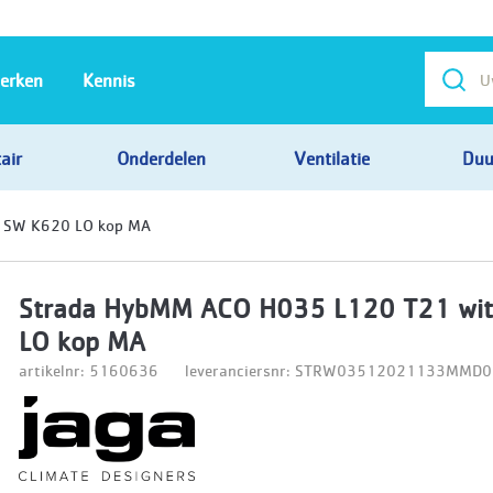
erken
Kennis
air
Onderdelen
Ventilatie
Duu
 SW K620 LO kop MA
Strada HybMM ACO H035 L120 T21 wi
LO kop MA
artikelnr: 5160636
leveranciersnr: STRW03512021133MM