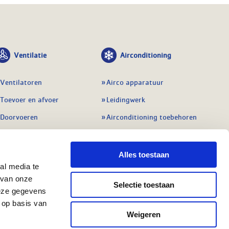
Ventilatie
Airconditioning
Ventilatoren
Airco apparatuur
Toevoer en afvoer
Leidingwerk
Doorvoeren
Airconditioning toebehoren
Balansventilatie WTW
Gereedschap en
meetapparatuur
Service & onderhoud
Alles toestaan
Service en onderhoud
al media te
Regelingen
 van onze
Regelapparatuur
Selectie toestaan
Alle ventilatie
deze gegevens
Alle koeling
 op basis van
Weigeren