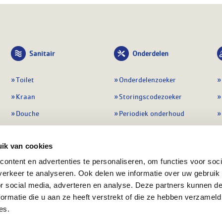
Sanitair
Onderdelen
Toilet
Onderdelenzoeker
Kraan
Storingscodezoeker
Douche
Periodiek onderhoud
Wastafel
Pompen
ik van cookies
Badmeubel
Regelapparatuur
ontent en advertenties te personaliseren, om functies voor soci
Afvoeren
Preventie & detectie
erkeer te analyseren. Ook delen we informatie over uw gebruik
Alle sanitair
Alle onderdelen
or social media, adverteren en analyse. Deze partners kunnen 
ormatie die u aan ze heeft verstrekt of die ze hebben verzameld
es.