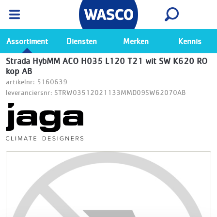
Wasco App
Bekijk
Ga naar de Wasco app
Assortiment
Diensten
Merken
Kennis
Strada HybMM ACO H035 L120 T21 wit SW K620 RO
kop AB
artikelnr: 5160639
leveranciersnr: STRW03512021133MMD09SW62070AB