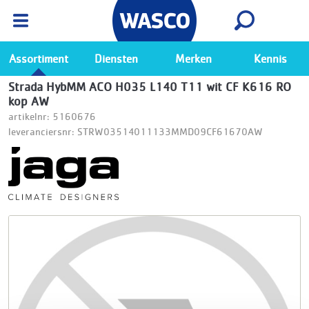
Wasco App
Bekijk
Ga naar de Wasco app
Assortiment
Diensten
Merken
Kennis
Strada HybMM ACO H035 L140 T11 wit CF K616 RO
kop AW
artikelnr: 5160676
leveranciersnr: STRW03514011133MMD09CF61670AW