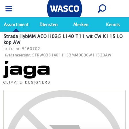
Wasco App
Bekijk
Ga naar de Wasco app
Assortiment
Diensten
Merken
Kennis
Strada HybMM ACO H035 L140 T11 wit CW K115 LO
kop AW
artikelnr: 5160702
leveranciersnr: STRW03514011133MMD09CW11520AW