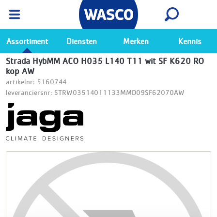
Wasco App
Bekijk
Ga naar de Wasco app
Assortiment
Diensten
Merken
Kennis
Strada HybMM ACO H035 L140 T11 wit SF K620 RO
kop AW
artikelnr: 5160744
leveranciersnr: STRW03514011133MMD09SF62070AW