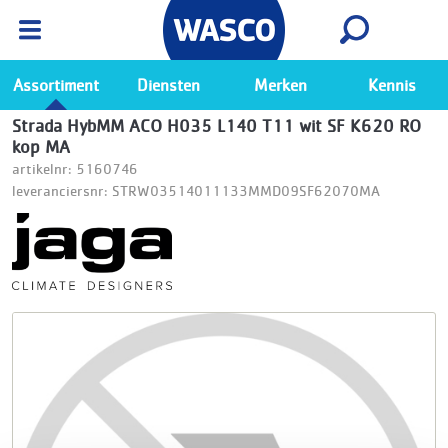
Wasco App
Bekijk
Ga naar de Wasco app
Assortiment
Diensten
Merken
Kennis
Strada HybMM ACO H035 L140 T11 wit SF K620 RO
kop MA
artikelnr: 5160746
leveranciersnr: STRW03514011133MMD09SF62070MA