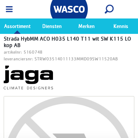
Wasco App
Bekijk
Ga naar de Wasco app
Assortiment
Diensten
Merken
Kennis
Strada HybMM ACO H035 L140 T11 wit SW K115 LO
kop AB
artikelnr: 5160748
leveranciersnr: STRW03514011133MMD09SW11520AB