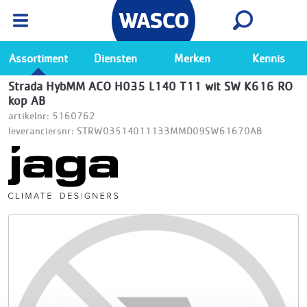
Wasco App
Bekijk
Ga naar de Wasco app
Assortiment
Diensten
Merken
Kennis
Strada HybMM ACO H035 L140 T11 wit SW K616 RO
kop AB
artikelnr: 5160762
leveranciersnr: STRW03514011133MMD09SW61670AB