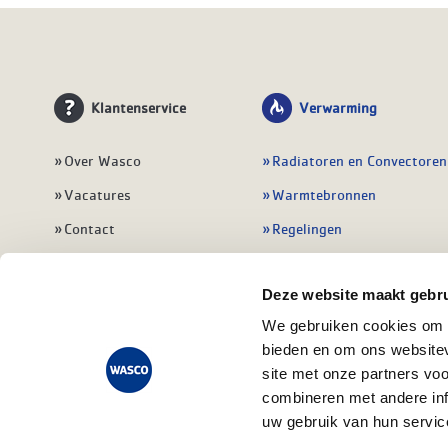
Klantenservice
Verwarming
Over Wasco
Radiatoren en Convectoren
Vacatures
Warmtebronnen
Contact
Regelingen
Wasco Nieuwsbrief
Vloerverwarming
Deze website maakt gebru
Vestigingen
Leidingwerk
We gebruiken cookies om c
Klant worden
Warmwatertoestellen
bieden en om ons websitev
Veelgestelde vragen
Alle verwarming
site met onze partners vo
combineren met andere inf
uw gebruik van hun servic