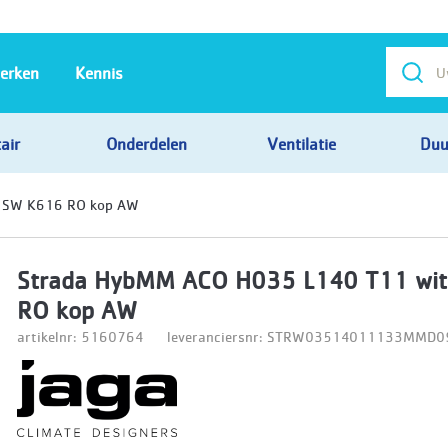
erken
Kennis
air
Onderdelen
Ventilatie
Duu
t SW K616 RO kop AW
Strada HybMM ACO H035 L140 T11 wi
RO kop AW
artikelnr: 5160764
leveranciersnr: STRW03514011133MM