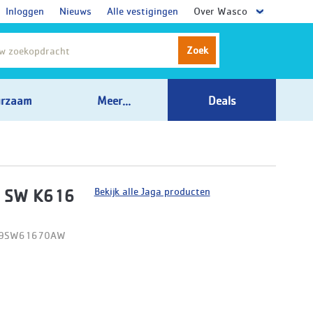
Inloggen
Nieuws
Alle vestigingen
Over Wasco
Zoek
rzaam
Meer...
Deals
Bekijk alle Jaga producten
t SW K616
D09SW61670AW