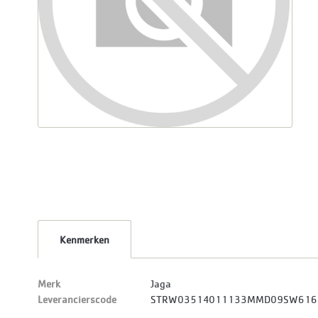
Kenmerken
Merk
Jaga
Leverancierscode
STRW03514011133MMD09SW61