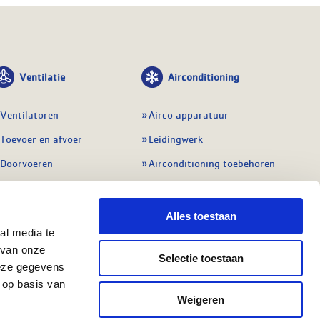
Ventilatie
Airconditioning
Ventilatoren
Airco apparatuur
Toevoer en afvoer
Leidingwerk
Doorvoeren
Airconditioning toebehoren
Balansventilatie WTW
Gereedschap en
meetapparatuur
Service & onderhoud
Alles toestaan
Service en onderhoud
al media te
Regelingen
 van onze
Regelapparatuur
Selectie toestaan
Alle ventilatie
deze gegevens
Alle koeling
 op basis van
Weigeren