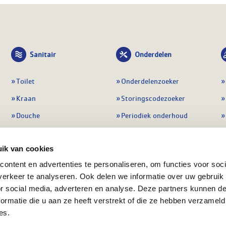
Sanitair
Onderdelen
Toilet
Onderdelenzoeker
Kraan
Storingscodezoeker
Douche
Periodiek onderhoud
Wastafel
Pompen
ik van cookies
Badmeubel
Regelapparatuur
ontent en advertenties te personaliseren, om functies voor soci
Afvoeren
Preventie & detectie
erkeer te analyseren. Ook delen we informatie over uw gebruik
Alle sanitair
Alle onderdelen
or social media, adverteren en analyse. Deze partners kunnen 
ormatie die u aan ze heeft verstrekt of die ze hebben verzameld
es.