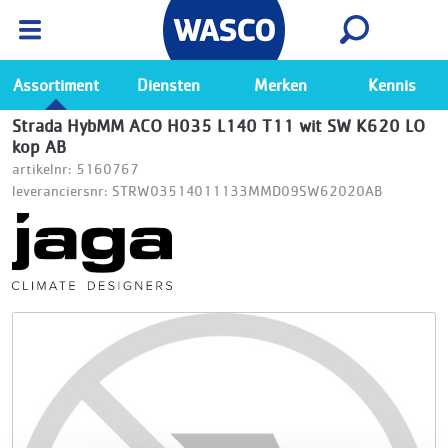
Wasco App
Bekijk
Ga naar de Wasco app
Assortiment
Diensten
Merken
Kennis
Strada HybMM ACO H035 L140 T11 wit SW K620 LO
kop AB
artikelnr: 5160767
leveranciersnr: STRW03514011133MMD09SW62020AB