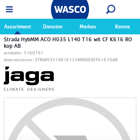
Wasco App
Bekijk
Ga naar de Wasco app
Assortiment
Diensten
Merken
Kennis
Strada HybMM ACO H035 L140 T16 wit CF K616 RO
kop AB
artikelnr: 5160791
leveranciersnr: STRW03514016133MMD09CF61670AB