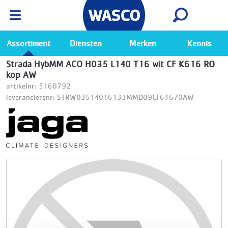
Wasco App
Bekijk
Ga naar de Wasco app
Assortiment
Diensten
Merken
Kennis
Strada HybMM ACO H035 L140 T16 wit CF K616 RO
kop AW
artikelnr: 5160792
leveranciersnr: STRW03514016133MMD09CF61670AW