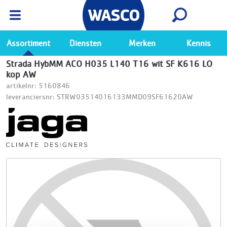
Wasco App
Bekijk
Ga naar de Wasco app
Assortiment
Diensten
Merken
Kennis
Strada HybMM ACO H035 L140 T16 wit SF K616 LO
kop AW
artikelnr: 5160846
leveranciersnr: STRW03514016133MMD09SF61620AW