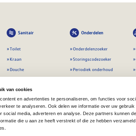
Sanitair
Onderdelen
Toilet
Onderdelenzoeker
Kraan
Storingscodezoeker
Douche
Periodiek onderhoud
Wastafel
Pompen
ik van cookies
Badmeubel
Regelapparatuur
ontent en advertenties te personaliseren, om functies voor soci
Afvoeren
Preventie & detectie
erkeer te analyseren. Ook delen we informatie over uw gebruik
Alle sanitair
Alle onderdelen
or social media, adverteren en analyse. Deze partners kunnen 
ormatie die u aan ze heeft verstrekt of die ze hebben verzameld
es.