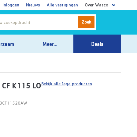
Inloggen
Nieuws
Alle vestigingen
Over Wasco
Zoek
rzaam
Meer...
Deals
Bekijk alle Jaga producten
 CF K115 LO
09CF11520AW