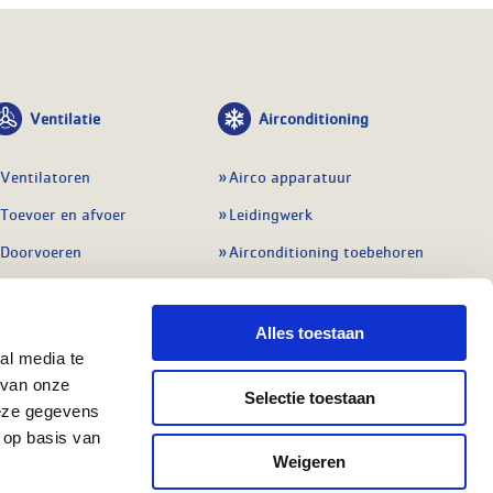
Ventilatie
Airconditioning
Ventilatoren
Airco apparatuur
Toevoer en afvoer
Leidingwerk
Doorvoeren
Airconditioning toebehoren
Balansventilatie WTW
Gereedschap en
meetapparatuur
Service & onderhoud
Alles toestaan
Service en onderhoud
al media te
Regelingen
 van onze
Regelapparatuur
Selectie toestaan
Alle ventilatie
deze gegevens
Alle koeling
 op basis van
Weigeren