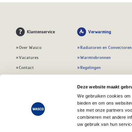
Klantenservice
Verwarming
Over Wasco
Radiatoren en Convectoren
Vacatures
Warmtebronnen
Contact
Regelingen
Wasco Nieuwsbrief
Vloerverwarming
Deze website maakt gebru
Vestigingen
Leidingwerk
We gebruiken cookies om c
Klant worden
Warmwatertoestellen
bieden en om ons websitev
Veelgestelde vragen
Alle verwarming
site met onze partners vo
combineren met andere inf
uw gebruik van hun servic