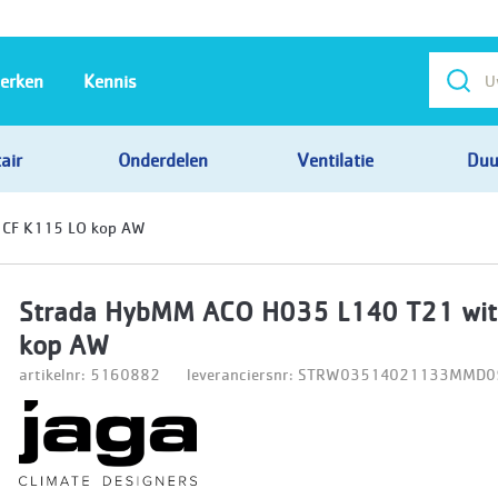
erken
Kennis
air
Onderdelen
Ventilatie
Duu
 CF K115 LO kop AW
Strada HybMM ACO H035 L140 T21 wit
kop AW
artikelnr: 5160882
leveranciersnr: STRW03514021133MMD