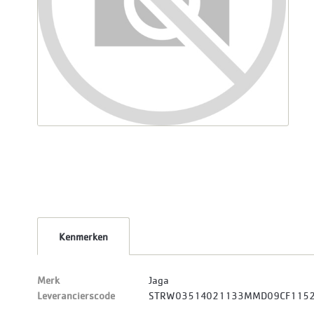
Kenmerken
Merk
Jaga
Leverancierscode
STRW03514021133MMD09CF115