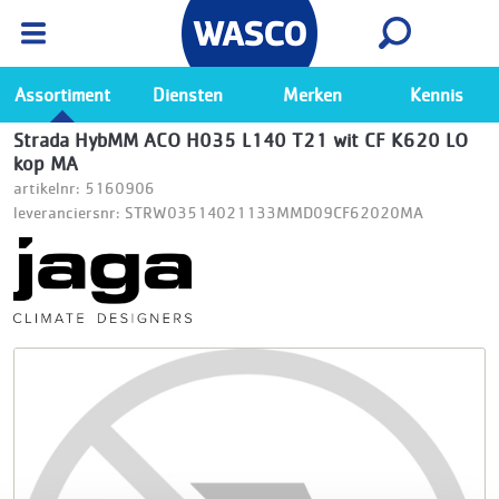
Wasco App
Bekijk
Ga naar de Wasco app
Assortiment
Diensten
Merken
Kennis
Strada HybMM ACO H035 L140 T21 wit CF K620 LO
kop MA
artikelnr: 5160906
leveranciersnr: STRW03514021133MMD09CF62020MA