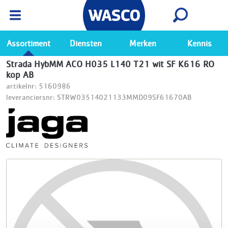
Wasco App
Bekijk
Ga naar de Wasco app
Assortiment
Diensten
Merken
Kennis
Strada HybMM ACO H035 L140 T21 wit SF K616 RO
kop AB
artikelnr: 5160986
leveranciersnr: STRW03514021133MMD09SF61670AB