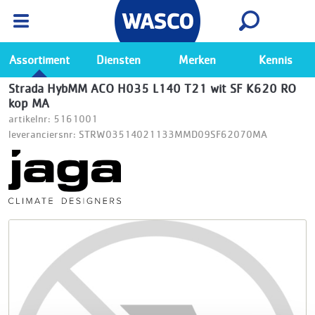
Wasco App
Bekijk
Ga naar de Wasco app
Assortiment
Diensten
Merken
Kennis
Strada HybMM ACO H035 L140 T21 wit SF K620 RO
kop MA
artikelnr: 5161001
leveranciersnr: STRW03514021133MMD09SF62070MA