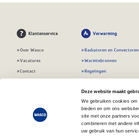
Klantenservice
Verwarming
Over Wasco
Radiatoren en Convectoren
Vacatures
Warmtebronnen
Contact
Regelingen
Wasco Nieuwsbrief
Vloerverwarming
Deze website maakt gebru
Vestigingen
Leidingwerk
We gebruiken cookies om c
Klant worden
Warmwatertoestellen
bieden en om ons websitev
Veelgestelde vragen
Alle verwarming
site met onze partners vo
combineren met andere inf
uw gebruik van hun servic