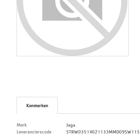
Kenmerken
Merk
Jaga
Leverancierscode
STRW03514021133MMD09SW11