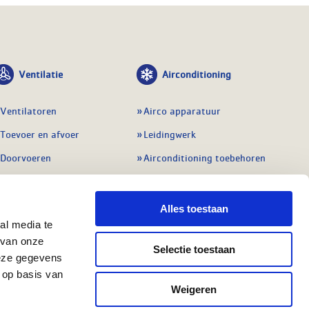
Ventilatie
Airconditioning
Ventilatoren
Airco apparatuur
Toevoer en afvoer
Leidingwerk
Doorvoeren
Airconditioning toebehoren
Balansventilatie WTW
Gereedschap en
meetapparatuur
Service & onderhoud
Alles toestaan
Service en onderhoud
al media te
Regelingen
 van onze
Regelapparatuur
Selectie toestaan
Alle ventilatie
deze gegevens
Alle koeling
 op basis van
Weigeren