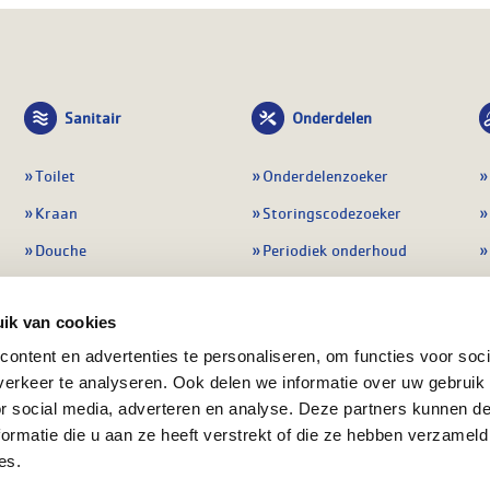
Sanitair
Onderdelen
Toilet
Onderdelenzoeker
Kraan
Storingscodezoeker
Douche
Periodiek onderhoud
Wastafel
Pompen
ik van cookies
Badmeubel
Regelapparatuur
ontent en advertenties te personaliseren, om functies voor soci
Afvoeren
Preventie & detectie
erkeer te analyseren. Ook delen we informatie over uw gebruik
Alle sanitair
Alle onderdelen
or social media, adverteren en analyse. Deze partners kunnen 
ormatie die u aan ze heeft verstrekt of die ze hebben verzameld
es.