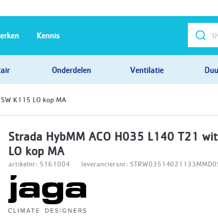
erken
Kennis
air
Onderdelen
Ventilatie
Duu
 SW K115 LO kop MA
Strada HybMM ACO H035 L140 T21 wi
LO kop MA
artikelnr: 5161004
leveranciersnr: STRW03514021133MM