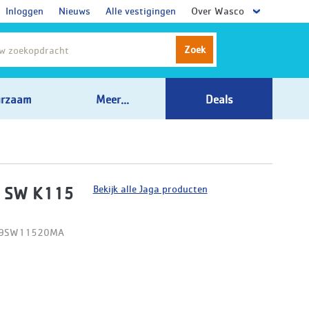
Inloggen
Nieuws
Alle vestigingen
Over Wasco
Zoek
rzaam
Meer...
Deals
Bekijk alle Jaga producten
t SW K115
D09SW11520MA