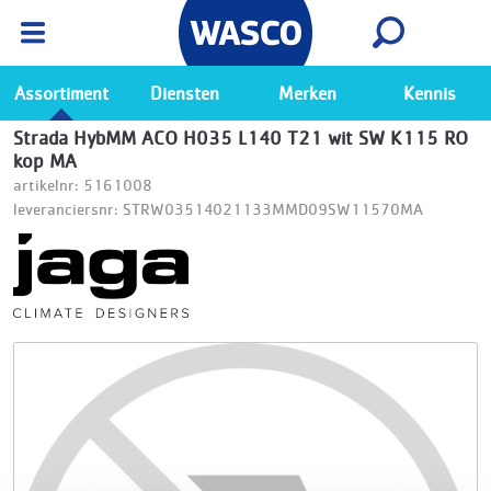
Wasco App
Bekijk
Ga naar de Wasco app
Assortiment
Diensten
Merken
Kennis
Strada HybMM ACO H035 L140 T21 wit SW K115 RO
kop MA
artikelnr: 5161008
leveranciersnr: STRW03514021133MMD09SW11570MA