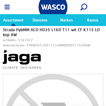
Wasco App
Bekijk
Ga naar de Wasco app
Assortiment
Diensten
Merken
Kennis
Strada HybMM ACO H035 L160 T11 wit CF K115 LO
kop AW
artikelnr: 5161027
leveranciersnr: STRW03516011133MMD09CF11520AW