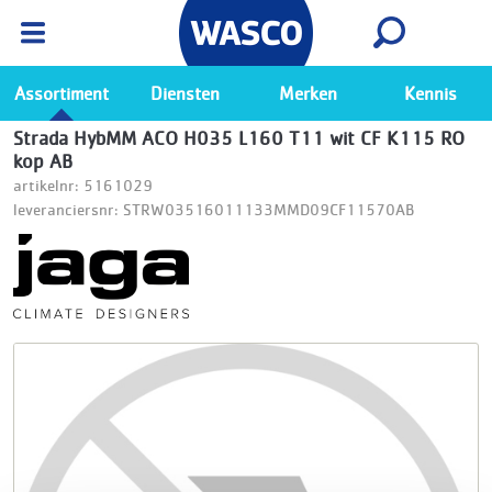
Wasco App
Bekijk
Ga naar de Wasco app
Assortiment
Diensten
Merken
Kennis
Strada HybMM ACO H035 L160 T11 wit CF K115 RO
kop AB
artikelnr: 5161029
leveranciersnr: STRW03516011133MMD09CF11570AB