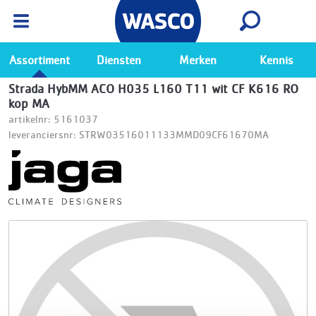
Wasco App
Bekijk
Ga naar de Wasco app
Assortiment
Diensten
Merken
Kennis
Strada HybMM ACO H035 L160 T11 wit CF K616 RO
kop MA
artikelnr: 5161037
leveranciersnr: STRW03516011133MMD09CF61670MA