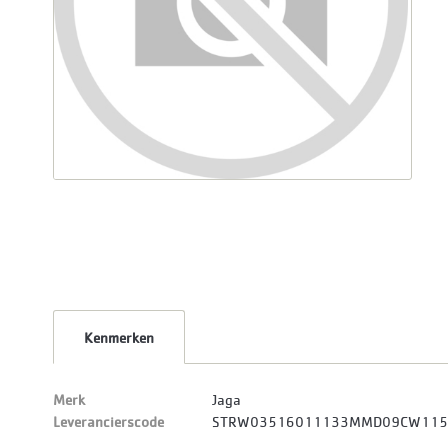
Kenmerken
Merk
Jaga
Leverancierscode
STRW03516011133MMD09CW115