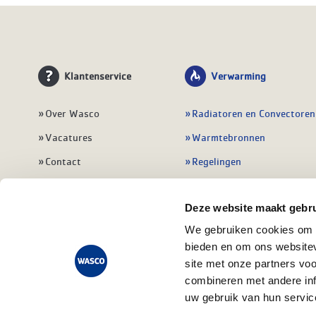
Klantenservice
Verwarming
Over Wasco
Radiatoren en Convectoren
Vacatures
Warmtebronnen
Contact
Regelingen
Wasco Nieuwsbrief
Vloerverwarming
Deze website maakt gebru
Vestigingen
Leidingwerk
We gebruiken cookies om c
Klant worden
Warmwatertoestellen
bieden en om ons websitev
Veelgestelde vragen
Alle verwarming
site met onze partners vo
combineren met andere inf
uw gebruik van hun servic