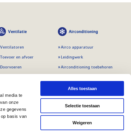
Ventilatie
Airconditioning
Ventilatoren
Airco apparatuur
Toevoer en afvoer
Leidingwerk
Doorvoeren
Airconditioning toebehoren
Balansventilatie WTW
Gereedschap en
meetapparatuur
Service & onderhoud
Alles toestaan
Service en onderhoud
al media te
Regelingen
 van onze
Regelapparatuur
Selectie toestaan
Alle ventilatie
deze gegevens
Alle koeling
 op basis van
Weigeren