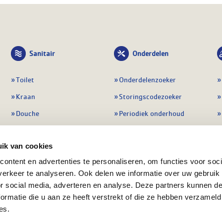
Sanitair
Onderdelen
Toilet
Onderdelenzoeker
Kraan
Storingscodezoeker
Douche
Periodiek onderhoud
Wastafel
Pompen
ik van cookies
Badmeubel
Regelapparatuur
ontent en advertenties te personaliseren, om functies voor soci
Afvoeren
Preventie & detectie
erkeer te analyseren. Ook delen we informatie over uw gebruik
Alle sanitair
Alle onderdelen
or social media, adverteren en analyse. Deze partners kunnen 
ormatie die u aan ze heeft verstrekt of die ze hebben verzameld
es.