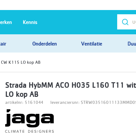
erken
Kennis
air
Onderdelen
Ventilatie
Duu
 CW K115 LO kop AB
Strada HybMM ACO H035 L160 T11 wi
LO kop AB
artikelnr: 5161044
leveranciersnr: STRW03516011133MMD