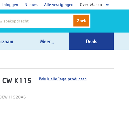
Inloggen
Nieuws
Alle vestigingen
Over Wasco
Zoek
rzaam
Meer...
Deals
Bekijk alle Jaga producten
t CW K115
09CW11520AB