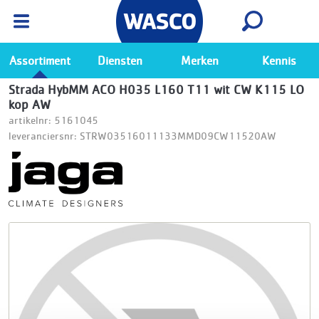
Wasco App
Bekijk
Ga naar de Wasco app
Assortiment
Diensten
Merken
Kennis
Strada HybMM ACO H035 L160 T11 wit CW K115 LO
kop AW
artikelnr: 5161045
leveranciersnr: STRW03516011133MMD09CW11520AW