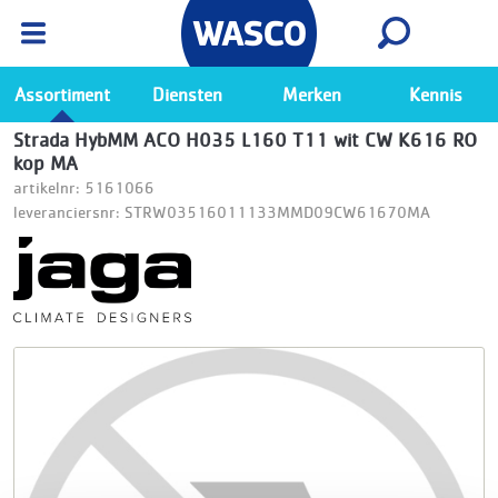
Wasco App
Bekijk
Ga naar de Wasco app
Assortiment
Diensten
Merken
Kennis
Strada HybMM ACO H035 L160 T11 wit CW K616 RO
kop MA
artikelnr: 5161066
leveranciersnr: STRW03516011133MMD09CW61670MA