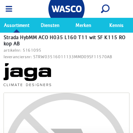
Wasco App
Bekijk
Ga naar de Wasco app
Assortiment
Diensten
Merken
Kennis
Strada HybMM ACO H035 L160 T11 wit SF K115 RO
kop AB
artikelnr: 5161095
leveranciersnr: STRW03516011133MMD09SF11570AB